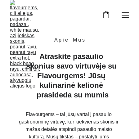
A p i e    M u s
Atraskite pasaulio 
skonius savo virtuvėje su 
Flavourgems! Jūsų 
kulinarinė kelionė 
prasideda su mumis
Flavourgems –
 tai jūsų vartai į pasaulio 
gastronominę virtuvę, kur kiekvienas skonis ir 
mažas detalės atspindi pasaulio maisto 
kultūrą. Mūsų tikslas – pristatyti jums 