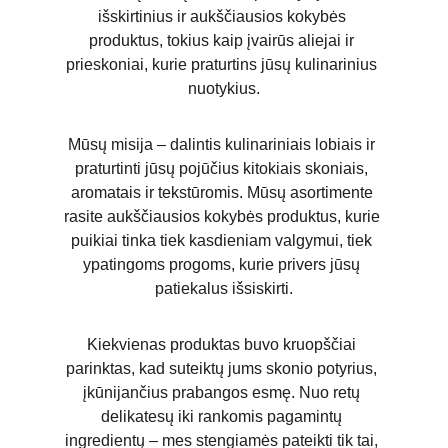
išskirtinius ir aukščiausios kokybės 
produktus, tokius kaip įvairūs aliejai ir 
prieskoniai, kurie praturtins jūsų kulinarinius 
nuotykius.
Mūsų misija – dalintis kulinariniais lobiais ir 
praturtinti jūsų pojūčius kitokiais skoniais, 
aromatais ir tekstūromis. Mūsų asortimente 
rasite aukščiausios kokybės produktus, kurie 
puikiai tinka tiek kasdieniam valgymui, tiek 
ypatingoms progoms, kurie privers jūsų 
patiekalus išsiskirti.
Kiekvienas produktas buvo kruopščiai 
parinktas, kad suteiktų jums skonio potyrius, 
įkūnijančius prabangos esmę. Nuo retų 
delikatesų iki rankomis pagamintų 
ingredientų – mes stengiamės pateikti tik tai, 